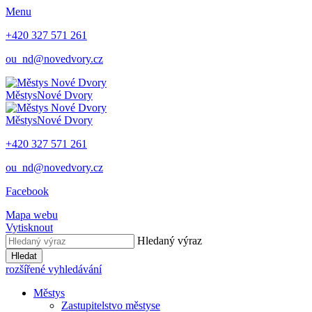
Menu
+420 327 571 261
ou_nd@novedvory.cz
Městys
Nové Dvory
Městys
Nové Dvory
+420 327 571 261
ou_nd@novedvory.cz
Facebook
Mapa webu
Vytisknout
Hledaný výraz
Hledat
rozšířené vyhledávání
Městys
Zastupitelstvo městyse