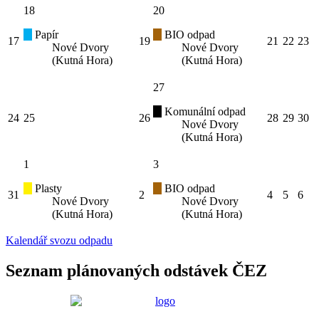
18
20
Papír
BIO odpad
17
19
21
22
23
Nové Dvory
Nové Dvory
(Kutná Hora)
(Kutná Hora)
27
Komunální odpad
24
25
26
28
29
30
Nové Dvory
(Kutná Hora)
1
3
Plasty
BIO odpad
31
2
4
5
6
Nové Dvory
Nové Dvory
(Kutná Hora)
(Kutná Hora)
Kalendář svozu odpadu
Seznam plánovaných odstávek ČEZ