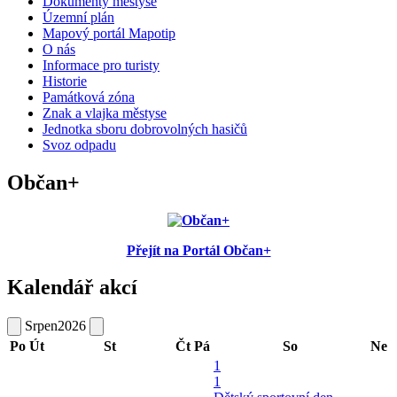
Dokumenty městyse
Územní plán
Mapový portál Mapotip
O nás
Informace pro turisty
Historie
Památková zóna
Znak a vlajka městyse
Jednotka sboru dobrovolných hasičů
Svoz odpadu
Občan+
Přejít na Portál Občan+
Kalendář akcí
Srpen
2026
Po
Út
St
Čt
Pá
So
Ne
1
1