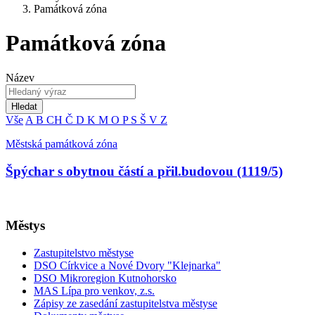
Památková zóna
Památková zóna
Název
Hledat
Vše
A
B
CH
Č
D
K
M
O
P
S
Š
V
Z
Městská památková zóna
Špýchar s obytnou částí a přil.budovou (1119/5)
Městys
Zastupitelstvo městyse
DSO Církvice a Nové Dvory "Klejnarka"
DSO Mikroregion Kutnohorsko
MAS Lípa pro venkov, z.s.
Zápisy ze zasedání zastupitelstva městyse