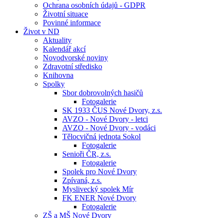
Ochrana osobních údajů - GDPR
Životní situace
Povinné informace
Život v ND
Aktuality
Kalendář akcí
Novodvorské noviny
Zdravotní středisko
Knihovna
Spolky
Sbor dobrovolných hasičů
Fotogalerie
SK 1933 ČUS Nové Dvory, z.s.
AVZO - Nové Dvory - letci
AVZO - Nové Dvory - vodáci
Tělocvičná jednota Sokol
Fotogalerie
Senioři ČR, z.s.
Fotogalerie
Spolek pro Nové Dvory
Zpívaná, z.s.
Myslivecký spolek Mír
FK ENER Nové Dvory
Fotogalerie
ZŠ a MŠ Nové Dvory