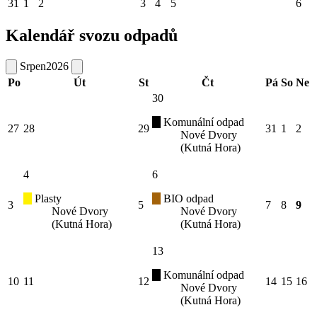
31
1
2
3
4
5
6
Kalendář svozu odpadů
Srpen
2026
Po
Út
St
Čt
Pá
So
Ne
30
Komunální odpad
27
28
29
31
1
2
Nové Dvory
(Kutná Hora)
4
6
Plasty
BIO odpad
3
5
7
8
9
Nové Dvory
Nové Dvory
(Kutná Hora)
(Kutná Hora)
13
Komunální odpad
10
11
12
14
15
16
Nové Dvory
(Kutná Hora)