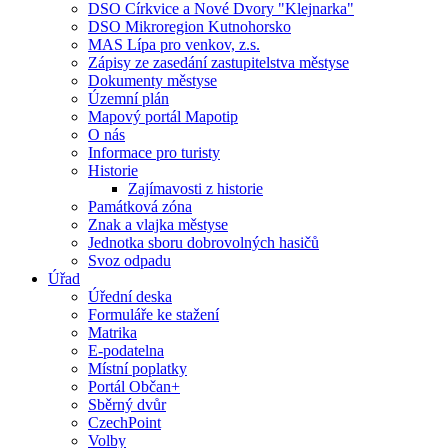
DSO Církvice a Nové Dvory "Klejnarka"
DSO Mikroregion Kutnohorsko
MAS Lípa pro venkov, z.s.
Zápisy ze zasedání zastupitelstva městyse
Dokumenty městyse
Územní plán
Mapový portál Mapotip
O nás
Informace pro turisty
Historie
Zajímavosti z historie
Památková zóna
Znak a vlajka městyse
Jednotka sboru dobrovolných hasičů
Svoz odpadu
Úřad
Úřední deska
Formuláře ke stažení
Matrika
E-podatelna
Místní poplatky
Portál Občan+
Sběrný dvůr
CzechPoint
Volby