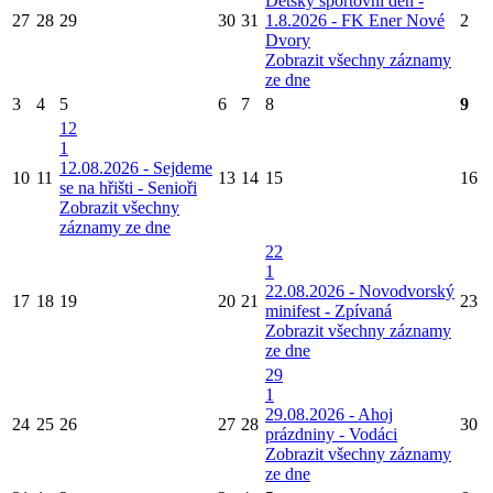
Dětský sportovní den -
27
28
29
30
31
1.8.2026 - FK Ener Nové
2
Dvory
Zobrazit všechny záznamy
ze dne
3
4
5
6
7
8
9
12
1
12.08.2026 - Sejdeme
10
11
13
14
15
16
se na hřišti - Senioři
Zobrazit všechny
záznamy ze dne
22
1
22.08.2026 - Novodvorský
17
18
19
20
21
23
minifest - Zpívaná
Zobrazit všechny záznamy
ze dne
29
1
29.08.2026 - Ahoj
24
25
26
27
28
30
prázdniny - Vodáci
Zobrazit všechny záznamy
ze dne