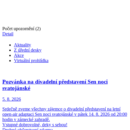
Počet upozornění (2)
Detail
Aktuality
Z úřední desky
Akce
Virtuální prohlídka
Pozvánka na divadelní představení Sen noci
svatojánské
5. 8.
2026
Srdečně zveme všechny zájemce o divadelní představení na letní
open-air adaptaci Sen noci svatojánské v pátek 14. 8. 2026 od 20:00
hodin v zámecké zahradě.
Vstupné dobrovolné, deky s sebou!
Drobné občerstvení zdarma.