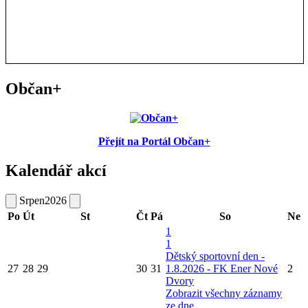
Občan+
Přejít na Portál Občan+
Kalendář akcí
Srpen
2026
Po
Út
St
Čt
Pá
So
Ne
1
1
Dětský sportovní den -
27
28
29
30
31
1.8.2026 - FK Ener Nové
2
Dvory
Zobrazit všechny záznamy
ze dne