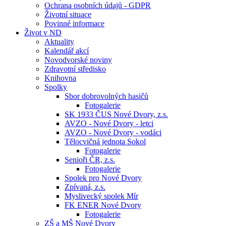
Ochrana osobních údajů - GDPR
Životní situace
Povinné informace
Život v ND
Aktuality
Kalendář akcí
Novodvorské noviny
Zdravotní středisko
Knihovna
Spolky
Sbor dobrovolných hasičů
Fotogalerie
SK 1933 ČUS Nové Dvory, z.s.
AVZO - Nové Dvory - letci
AVZO - Nové Dvory - vodáci
Tělocvičná jednota Sokol
Fotogalerie
Senioři ČR, z.s.
Fotogalerie
Spolek pro Nové Dvory
Zpívaná, z.s.
Myslivecký spolek Mír
FK ENER Nové Dvory
Fotogalerie
ZŠ a MŠ Nové Dvory