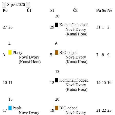
Srpen
2026
Po
Út
St
Čt
Pá
So
Ne
30
Komunální odpad
27
28
29
31
1
2
Nové Dvory
(Kutná Hora)
4
6
Plasty
BIO odpad
3
5
7
8
9
Nové Dvory
Nové Dvory
(Kutná Hora)
(Kutná Hora)
13
Komunální odpad
10
11
12
14
15
16
Nové Dvory
(Kutná Hora)
18
20
Papír
BIO odpad
17
19
21
22
23
Nové Dvory
Nové Dvory