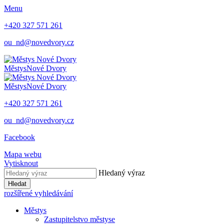
Menu
+420 327 571 261
ou_nd@novedvory.cz
Městys
Nové Dvory
Městys
Nové Dvory
+420 327 571 261
ou_nd@novedvory.cz
Facebook
Mapa webu
Vytisknout
Hledaný výraz
Hledat
rozšířené vyhledávání
Městys
Zastupitelstvo městyse