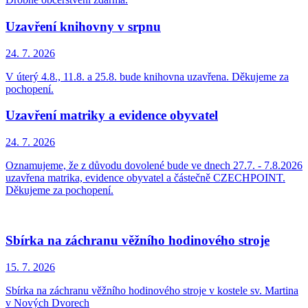
Uzavření knihovny v srpnu
24. 7.
2026
V úterý 4.8., 11.8. a 25.8. bude knihovna uzavřena. Děkujeme za
pochopení.
Uzavření matriky a evidence obyvatel
24. 7.
2026
Oznamujeme, že z důvodu dovolené bude ve dnech 27.7. - 7.8.2026
uzavřena matrika, evidence obyvatel a částečně CZECHPOINT.
Děkujeme za pochopení.
Sbírka na záchranu věžního hodinového stroje
15. 7.
2026
Sbírka na záchranu věžního hodinového stroje v kostele sv. Martina
v Nových Dvorech