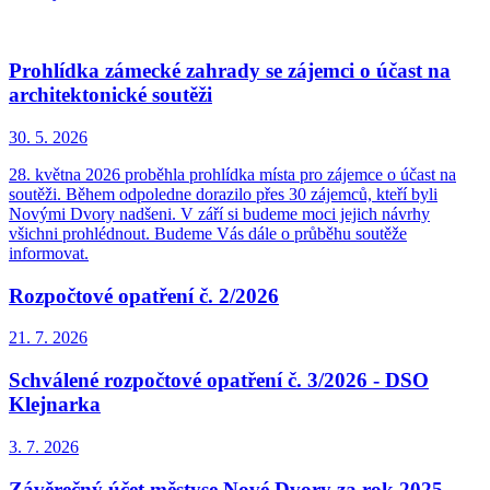
Prohlídka zámecké zahrady se zájemci o účast na
architektonické soutěži
30. 5.
2026
28. května 2026 proběhla prohlídka místa pro zájemce o účast na
soutěži. Během odpoledne dorazilo přes 30 zájemců, kteří byli
Novými Dvory nadšeni. V září si budeme moci jejich návrhy
všichni prohlédnout. Budeme Vás dále o průběhu soutěže
informovat.
Rozpočtové opatření č. 2/2026
21. 7.
2026
Schválené rozpočtové opatření č. 3/2026 - DSO
Klejnarka
3. 7.
2026
Závěrečný účet městyse Nové Dvory za rok 2025