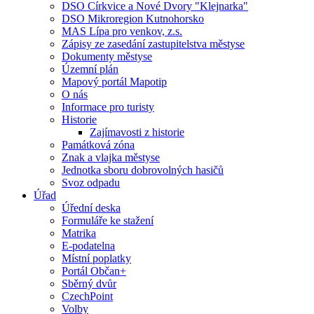
DSO Církvice a Nové Dvory "Klejnarka"
DSO Mikroregion Kutnohorsko
MAS Lípa pro venkov, z.s.
Zápisy ze zasedání zastupitelstva městyse
Dokumenty městyse
Územní plán
Mapový portál Mapotip
O nás
Informace pro turisty
Historie
Zajímavosti z historie
Památková zóna
Znak a vlajka městyse
Jednotka sboru dobrovolných hasičů
Svoz odpadu
Úřad
Úřední deska
Formuláře ke stažení
Matrika
E-podatelna
Místní poplatky
Portál Občan+
Sběrný dvůr
CzechPoint
Volby