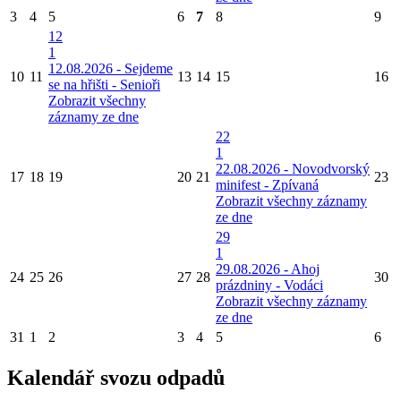
3
4
5
6
7
8
9
12
1
12.08.2026 - Sejdeme
10
11
13
14
15
16
se na hřišti - Senioři
Zobrazit všechny
záznamy ze dne
22
1
22.08.2026 - Novodvorský
17
18
19
20
21
23
minifest - Zpívaná
Zobrazit všechny záznamy
ze dne
29
1
29.08.2026 - Ahoj
24
25
26
27
28
30
prázdniny - Vodáci
Zobrazit všechny záznamy
ze dne
31
1
2
3
4
5
6
Kalendář svozu odpadů