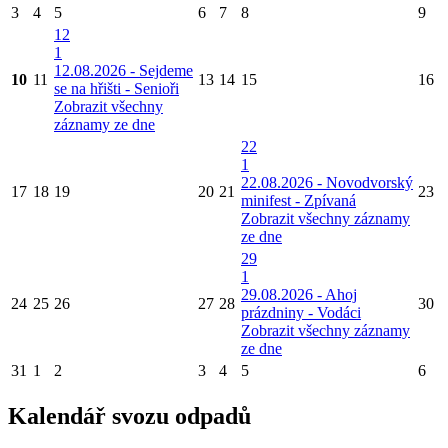
3
4
5
6
7
8
9
12
1
12.08.2026 - Sejdeme
10
11
13
14
15
16
se na hřišti - Senioři
Zobrazit všechny
záznamy ze dne
22
1
22.08.2026 - Novodvorský
17
18
19
20
21
23
minifest - Zpívaná
Zobrazit všechny záznamy
ze dne
29
1
29.08.2026 - Ahoj
24
25
26
27
28
30
prázdniny - Vodáci
Zobrazit všechny záznamy
ze dne
31
1
2
3
4
5
6
Kalendář svozu odpadů