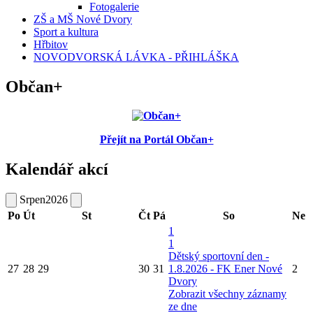
Fotogalerie
ZŠ a MŠ Nové Dvory
Sport a kultura
Hřbitov
NOVODVORSKÁ LÁVKA - PŘIHLÁŠKA
Občan+
Přejít na Portál Občan+
Kalendář akcí
Srpen
2026
Po
Út
St
Čt
Pá
So
Ne
1
1
Dětský sportovní den -
27
28
29
30
31
1.8.2026 - FK Ener Nové
2
Dvory
Zobrazit všechny záznamy
ze dne