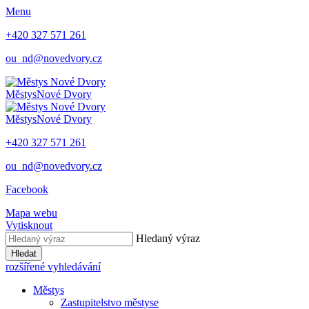
Menu
+420 327 571 261
ou_nd@novedvory.cz
Městys
Nové Dvory
Městys
Nové Dvory
+420 327 571 261
ou_nd@novedvory.cz
Facebook
Mapa webu
Vytisknout
Hledaný výraz
Hledat
rozšířené vyhledávání
Městys
Zastupitelstvo městyse