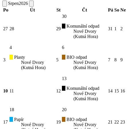
Srpen
2026
Po
Út
St
Čt
Pá
So
Ne
30
Komunální odpad
27
28
29
31
1
2
Nové Dvory
(Kutná Hora)
4
6
Plasty
BIO odpad
3
5
7
8
9
Nové Dvory
Nové Dvory
(Kutná Hora)
(Kutná Hora)
13
Komunální odpad
10
11
12
14
15
16
Nové Dvory
(Kutná Hora)
18
20
Papír
BIO odpad
17
19
21
22
23
Nové Dvory
Nové Dvory