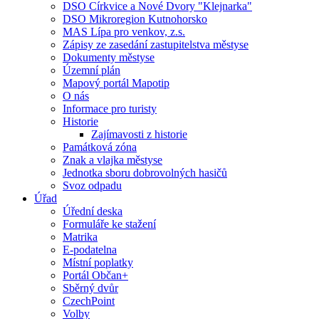
DSO Církvice a Nové Dvory "Klejnarka"
DSO Mikroregion Kutnohorsko
MAS Lípa pro venkov, z.s.
Zápisy ze zasedání zastupitelstva městyse
Dokumenty městyse
Územní plán
Mapový portál Mapotip
O nás
Informace pro turisty
Historie
Zajímavosti z historie
Památková zóna
Znak a vlajka městyse
Jednotka sboru dobrovolných hasičů
Svoz odpadu
Úřad
Úřední deska
Formuláře ke stažení
Matrika
E-podatelna
Místní poplatky
Portál Občan+
Sběrný dvůr
CzechPoint
Volby