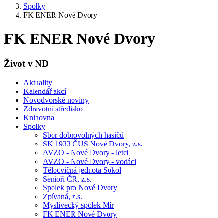
Spolky
FK ENER Nové Dvory
FK ENER Nové Dvory
Život v ND
Aktuality
Kalendář akcí
Novodvorské noviny
Zdravotní středisko
Knihovna
Spolky
Sbor dobrovolných hasičů
SK 1933 ČUS Nové Dvory, z.s.
AVZO - Nové Dvory - letci
AVZO - Nové Dvory - vodáci
Tělocvičná jednota Sokol
Senioři ČR, z.s.
Spolek pro Nové Dvory
Zpívaná, z.s.
Myslivecký spolek Mír
FK ENER Nové Dvory