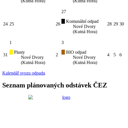
(Kutná Hora)
(Kutná Hora)
27
Komunální odpad
24
25
26
28
29
30
Nové Dvory
(Kutná Hora)
1
3
Plasty
BIO odpad
31
2
4
5
6
Nové Dvory
Nové Dvory
(Kutná Hora)
(Kutná Hora)
Kalendář svozu odpadu
Seznam plánovaných odstávek ČEZ