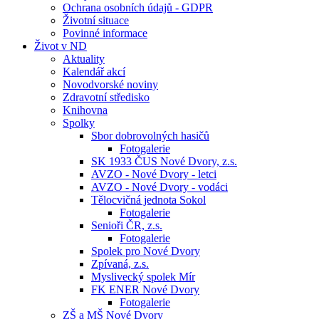
Ochrana osobních údajů - GDPR
Životní situace
Povinné informace
Život v ND
Aktuality
Kalendář akcí
Novodvorské noviny
Zdravotní středisko
Knihovna
Spolky
Sbor dobrovolných hasičů
Fotogalerie
SK 1933 ČUS Nové Dvory, z.s.
AVZO - Nové Dvory - letci
AVZO - Nové Dvory - vodáci
Tělocvičná jednota Sokol
Fotogalerie
Senioři ČR, z.s.
Fotogalerie
Spolek pro Nové Dvory
Zpívaná, z.s.
Myslivecký spolek Mír
FK ENER Nové Dvory
Fotogalerie
ZŠ a MŠ Nové Dvory