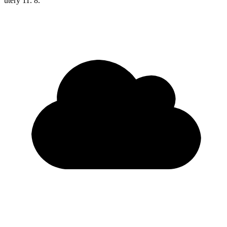
úterý
11. 8.