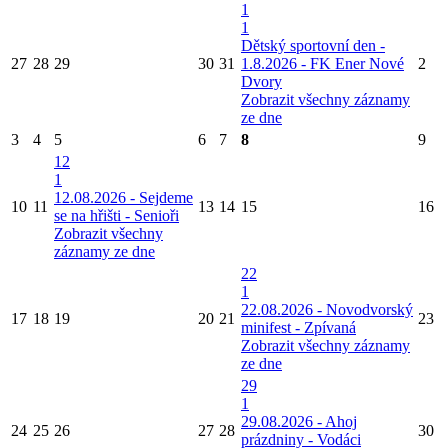
1
1
Dětský sportovní den -
27
28
29
30
31
1.8.2026 - FK Ener Nové
2
Dvory
Zobrazit všechny záznamy
ze dne
3
4
5
6
7
8
9
12
1
12.08.2026 - Sejdeme
10
11
13
14
15
16
se na hřišti - Senioři
Zobrazit všechny
záznamy ze dne
22
1
22.08.2026 - Novodvorský
17
18
19
20
21
23
minifest - Zpívaná
Zobrazit všechny záznamy
ze dne
29
1
29.08.2026 - Ahoj
24
25
26
27
28
30
prázdniny - Vodáci