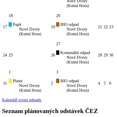
Nové Dvory
(Kutná Hora)
18
20
Papír
BIO odpad
17
19
21
22
23
Nové Dvory
Nové Dvory
(Kutná Hora)
(Kutná Hora)
27
Komunální odpad
24
25
26
28
29
30
Nové Dvory
(Kutná Hora)
1
3
Plasty
BIO odpad
31
2
4
5
6
Nové Dvory
Nové Dvory
(Kutná Hora)
(Kutná Hora)
Kalendář svozu odpadu
Seznam plánovaných odstávek ČEZ