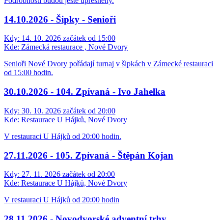
Podrobnosti budou ještě upřesněny.
14.10.2026 - Šipky - Senioři
Kdy:
14. 10. 2026 začátek od 15:00
Kde:
Zámecká restaurace , Nové Dvory
Senioři Nové Dvory pořádají turnaj v šipkách v Zámecké restauraci
od 15:00 hodin.
30.10.2026 - 104. Zpívaná - Ivo Jahelka
Kdy:
30. 10. 2026 začátek od 20:00
Kde:
Restaurace U Hájků, Nové Dvory
V restauraci U Hájků od 20:00 hodin.
27.11.2026 - 105. Zpívaná - Štěpán Kojan
Kdy:
27. 11. 2026 začátek od 20:00
Kde:
Restaurace U Hájků, Nové Dvory
V restauraci U Hájků od 20:00 hodin
28.11.2026 - Novodvorské adventní trhy