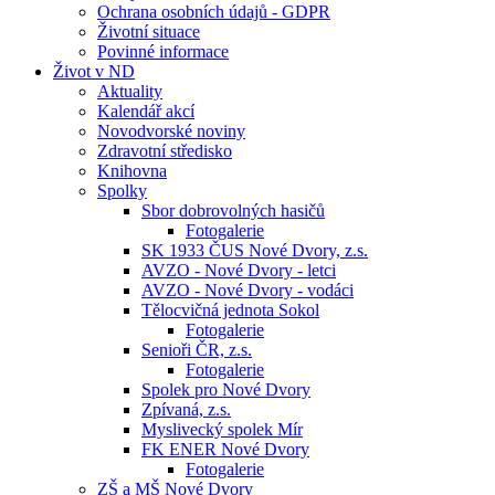
Ochrana osobních údajů - GDPR
Životní situace
Povinné informace
Život v ND
Aktuality
Kalendář akcí
Novodvorské noviny
Zdravotní středisko
Knihovna
Spolky
Sbor dobrovolných hasičů
Fotogalerie
SK 1933 ČUS Nové Dvory, z.s.
AVZO - Nové Dvory - letci
AVZO - Nové Dvory - vodáci
Tělocvičná jednota Sokol
Fotogalerie
Senioři ČR, z.s.
Fotogalerie
Spolek pro Nové Dvory
Zpívaná, z.s.
Myslivecký spolek Mír
FK ENER Nové Dvory
Fotogalerie
ZŠ a MŠ Nové Dvory