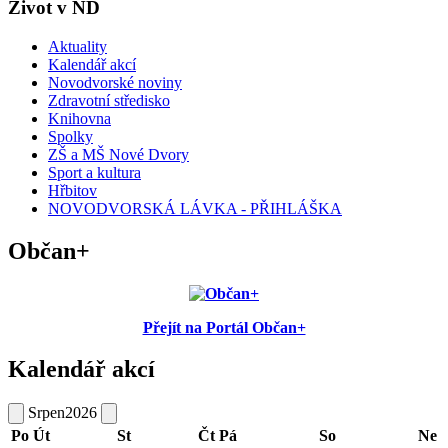
Život v ND
Aktuality
Kalendář akcí
Novodvorské noviny
Zdravotní středisko
Knihovna
Spolky
ZŠ a MŠ Nové Dvory
Sport a kultura
Hřbitov
NOVODVORSKÁ LÁVKA - PŘIHLÁŠKA
Občan+
Přejít na Portál Občan+
Kalendář akcí
Srpen
2026
Po
Út
St
Čt
Pá
So
Ne