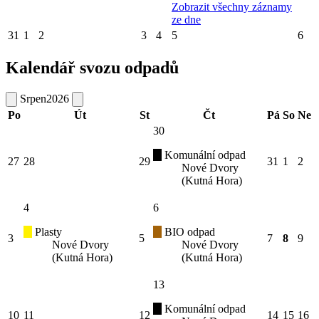
Zobrazit všechny záznamy
ze dne
31
1
2
3
4
5
6
Kalendář svozu odpadů
Srpen
2026
Po
Út
St
Čt
Pá
So
Ne
30
Komunální odpad
27
28
29
31
1
2
Nové Dvory
(Kutná Hora)
4
6
Plasty
BIO odpad
3
5
7
8
9
Nové Dvory
Nové Dvory
(Kutná Hora)
(Kutná Hora)
13
Komunální odpad
10
11
12
14
15
16