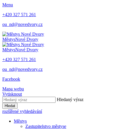
Menu
+420 327 571 261
ou_nd@novedvory.cz
Městys
Nové Dvory
Městys
Nové Dvory
+420 327 571 261
ou_nd@novedvory.cz
Facebook
Mapa webu
Vytisknout
Hledaný výraz
Hledat
rozšířené vyhledávání
Městys
Zastupitelstvo městyse