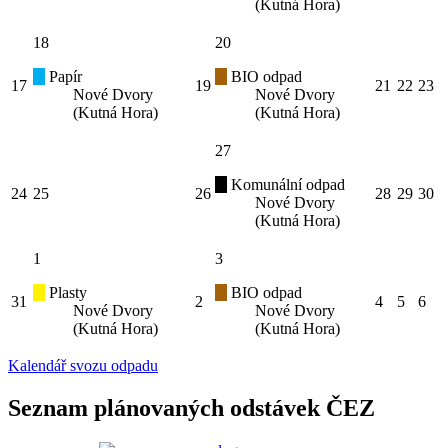
(Kutná Hora)
18
20
Papír
BIO odpad
17
19
21
22
23
Nové Dvory
Nové Dvory
(Kutná Hora)
(Kutná Hora)
27
Komunální odpad
24
25
26
28
29
30
Nové Dvory
(Kutná Hora)
1
3
Plasty
BIO odpad
31
2
4
5
6
Nové Dvory
Nové Dvory
(Kutná Hora)
(Kutná Hora)
Kalendář svozu odpadu
Seznam plánovaných odstávek ČEZ