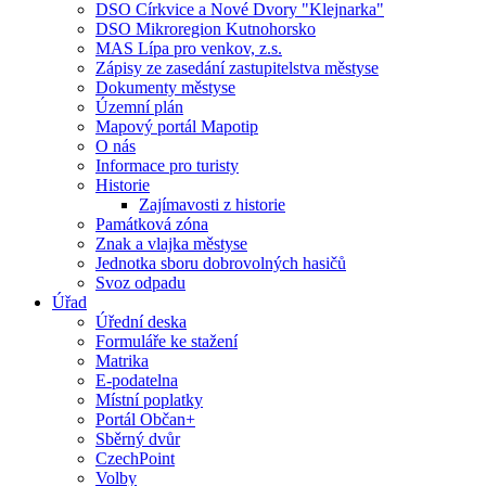
DSO Církvice a Nové Dvory "Klejnarka"
DSO Mikroregion Kutnohorsko
MAS Lípa pro venkov, z.s.
Zápisy ze zasedání zastupitelstva městyse
Dokumenty městyse
Územní plán
Mapový portál Mapotip
O nás
Informace pro turisty
Historie
Zajímavosti z historie
Památková zóna
Znak a vlajka městyse
Jednotka sboru dobrovolných hasičů
Svoz odpadu
Úřad
Úřední deska
Formuláře ke stažení
Matrika
E-podatelna
Místní poplatky
Portál Občan+
Sběrný dvůr
CzechPoint
Volby