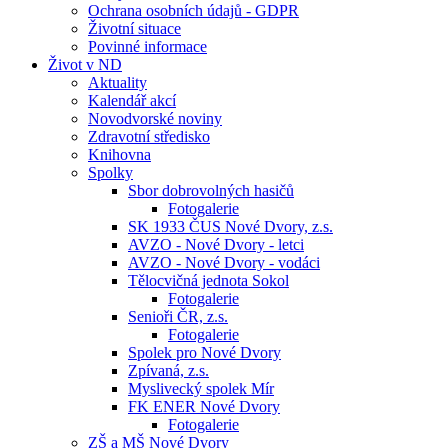
Ochrana osobních údajů - GDPR
Životní situace
Povinné informace
Život v ND
Aktuality
Kalendář akcí
Novodvorské noviny
Zdravotní středisko
Knihovna
Spolky
Sbor dobrovolných hasičů
Fotogalerie
SK 1933 ČUS Nové Dvory, z.s.
AVZO - Nové Dvory - letci
AVZO - Nové Dvory - vodáci
Tělocvičná jednota Sokol
Fotogalerie
Senioři ČR, z.s.
Fotogalerie
Spolek pro Nové Dvory
Zpívaná, z.s.
Myslivecký spolek Mír
FK ENER Nové Dvory
Fotogalerie
ZŠ a MŠ Nové Dvory