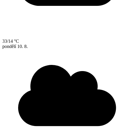
33/14 °C
pondělí
10. 8.