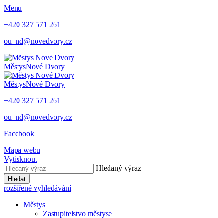
Menu
+420 327 571 261
ou_nd@novedvory.cz
Městys
Nové Dvory
Městys
Nové Dvory
+420 327 571 261
ou_nd@novedvory.cz
Facebook
Mapa webu
Vytisknout
Hledaný výraz
Hledat
rozšířené vyhledávání
Městys
Zastupitelstvo městyse