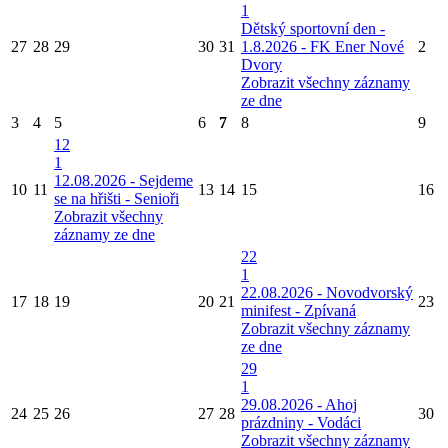
1
Dětský sportovní den -
27
28
29
30
31
1.8.2026 - FK Ener Nové
2
Dvory
Zobrazit všechny záznamy
ze dne
3
4
5
6
7
8
9
12
1
12.08.2026 - Sejdeme
10
11
13
14
15
16
se na hřišti - Senioři
Zobrazit všechny
záznamy ze dne
22
1
22.08.2026 - Novodvorský
17
18
19
20
21
23
minifest - Zpívaná
Zobrazit všechny záznamy
ze dne
29
1
29.08.2026 - Ahoj
24
25
26
27
28
30
prázdniny - Vodáci
Zobrazit všechny záznamy