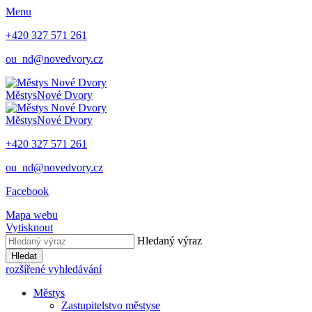
Menu
+420 327 571 261
ou_nd@novedvory.cz
Městys
Nové Dvory
Městys
Nové Dvory
+420 327 571 261
ou_nd@novedvory.cz
Facebook
Mapa webu
Vytisknout
Hledaný výraz
Hledat
rozšířené vyhledávání
Městys
Zastupitelstvo městyse