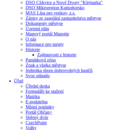
DSO Církvice a Nové Dvory "Klejnarka"
DSO Mikroregion Kutnohorsko
MAS Lípa pro venkov, z.s.
Zápisy ze zasedání zastupitelstva městyse
Dokumenty městyse
Územní plán
Mapový portál Mapotip
O nás
Informace pro turisty
Historie
Zajímavosti z historie
Památková zóna
Znak a vlajka městyse
Jednotka sboru dobrovolných hasičů
Svoz odpadu
Úřad
Úřední deska
Formuláře ke stažení
Matrika
E-podatelna
Místní poplatky
Portál Občan+
Sběrný dvůr
CzechPoint
Volby