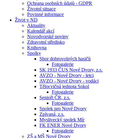
Ochrana osobních údajů - GDPR
Životní situace
Povinné informace
Život v ND
Aktuality
Kalendář akcí
Novodvorské noviny
Zdravotní středisko
Knihovna
Spolky
Sbor dobrovolných hasičů
Fotogalerie
SK 1933 ČUS Nové Dvory, z.s.
AVZO - Nové Dvory - letci
AVZO - Nové Dvory - vodáci
Tělocvičná jednota Sokol
Fotogalerie
Senioři ČR, z.s.
Fotogalerie
Spolek pro Nové Dvory
Zpívaná, z.s.
Myslivecký spolek Mír
FK ENER Nové Dvory
Fotogalerie
ZŠ a MŠ Nové Dvory