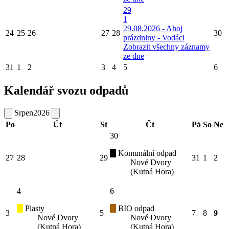
29
1
29.08.2026 - Ahoj
24
25
26
27
28
30
prázdniny - Vodáci
Zobrazit všechny záznamy
ze dne
31
1
2
3
4
5
6
Kalendář svozu odpadů
Srpen
2026
Po
Út
St
Čt
Pá
So
Ne
30
Komunální odpad
27
28
29
31
1
2
Nové Dvory
(Kutná Hora)
4
6
Plasty
BIO odpad
3
5
7
8
9
Nové Dvory
Nové Dvory
(Kutná Hora)
(Kutná Hora)