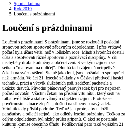
Sport a kultura
Rok 2010
Loučení s prázdninami
Loučení s prázdninami
Loučení s prázdninami S prázdninami jsme se rozloučili poslední
srpnovou sobotu sportovně zábavným odpolednem. I přes vrtkavé
počasí byla účast větší, než v loňském roce. Mladí závodníci dostali
čísla a absolvovali různé sportovní a poznávací disciplíny. V cíli
nechyběly drobné odměny a občerstvení. S velkým zájmem se
setkalo "malování na obličej". Dlouhá řada zájemců netrpělivě
čekala na své zkrášlení. Stejně jako loni, jsme požádali o spolupráci
naši armádu. Vojáci 21. letecké základny v Čáslavi předvedli hasicí
techniku, práci a výcvik služebních psů, zadržení pachatele a
ukázku dravců. Původní plánovaný paravýsadek byl pro nepřízeň
počasí odvolán. Všichni čekali na přistání vrtulníku, který sedl na
fotbalové hřiště a stal se vítaným objektem zájmu. Protože se
povětrnostní situace zlepšila, došlo i na slíbený paravýsadek.
Vrtulník tedy přistál podruhé. Teď už jen proto, aby naložil
parašutisty a odletěl stejně, jako odlétly letošní prázdniny. Tečkou za
celým odpolednem byl nízký průlet gripenů. O akci se postarala
kulturní komise obecního úřadu. Poděkování patří také vojákům 21.