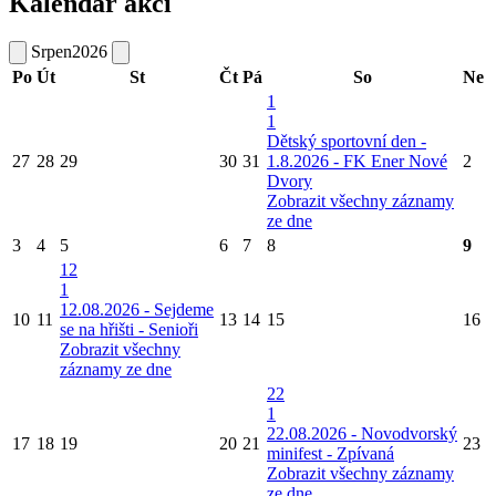
Kalendář akcí
Srpen
2026
Po
Út
St
Čt
Pá
So
Ne
1
1
Dětský sportovní den -
27
28
29
30
31
1.8.2026 - FK Ener Nové
2
Dvory
Zobrazit všechny záznamy
ze dne
3
4
5
6
7
8
9
12
1
12.08.2026 - Sejdeme
10
11
13
14
15
16
se na hřišti - Senioři
Zobrazit všechny
záznamy ze dne
22
1
22.08.2026 - Novodvorský
17
18
19
20
21
23
minifest - Zpívaná
Zobrazit všechny záznamy
ze dne