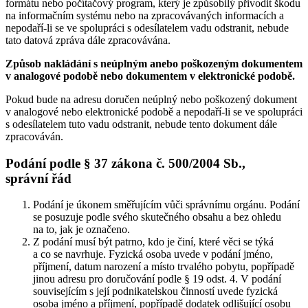
formátu nebo počítačový program, který je způsobilý přivodit škodu
na informačním systému nebo na zpracovávaných informacích a
nepodaří-li se ve spolupráci s odesílatelem vadu odstranit, nebude
tato datová zpráva dále zpracovávána.
Způsob nakládání s neúplným anebo poškozeným dokumentem
v analogové podobě nebo dokumentem v elektronické podobě.
Pokud bude na adresu doručen neúplný nebo poškozený dokument
v analogové nebo elektronické podobě a nepodaří-li se ve spolupráci
s odesílatelem tuto vadu odstranit, nebude tento dokument dále
zpracováván.
Podání podle § 37 zákona č. 500/2004 Sb.,
správní řád
Podání je úkonem směřujícím vůči správnímu orgánu. Podání
se posuzuje podle svého skutečného obsahu a bez ohledu
na to, jak je označeno.
Z podání musí být patrno, kdo je činí, které věci se týká
a co se navrhuje. Fyzická osoba uvede v podání jméno,
příjmení, datum narození a místo trvalého pobytu, popřípadě
jinou adresu pro doručování podle § 19 odst. 4. V podání
souvisejícím s její podnikatelskou činností uvede fyzická
osoba jméno a příjmení, popřípadě dodatek odlišující osobu