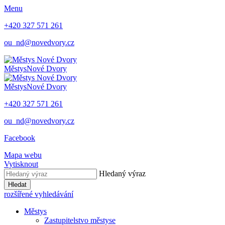
Menu
+420 327 571 261
ou_nd@novedvory.cz
Městys
Nové Dvory
Městys
Nové Dvory
+420 327 571 261
ou_nd@novedvory.cz
Facebook
Mapa webu
Vytisknout
Hledaný výraz
Hledat
rozšířené vyhledávání
Městys
Zastupitelstvo městyse