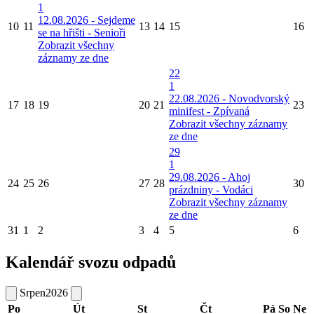
1
12.08.2026 - Sejdeme
10
11
13
14
15
16
se na hřišti - Senioři
Zobrazit všechny
záznamy ze dne
22
1
22.08.2026 - Novodvorský
17
18
19
20
21
23
minifest - Zpívaná
Zobrazit všechny záznamy
ze dne
29
1
29.08.2026 - Ahoj
24
25
26
27
28
30
prázdniny - Vodáci
Zobrazit všechny záznamy
ze dne
31
1
2
3
4
5
6
Kalendář svozu odpadů
Srpen
2026
Po
Út
St
Čt
Pá
So
Ne