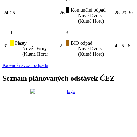
Komunální odpad
24
25
26
28
29
30
Nové Dvory
(Kutná Hora)
1
3
Plasty
BIO odpad
31
2
4
5
6
Nové Dvory
Nové Dvory
(Kutná Hora)
(Kutná Hora)
Kalendář svozu odpadu
Seznam plánovaných odstávek ČEZ