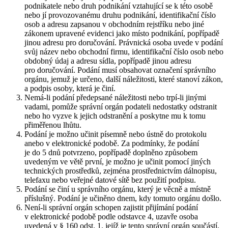
podnikatele nebo druh podnikání vztahující se k této osobě
nebo jí provozovanému druhu podnikání, identifikační číslo
osob a adresu zapsanou v obchodním rejstříku nebo jiné
zákonem upravené evidenci jako místo podnikání, popřípadě
jinou adresu pro doručování. Právnická osoba uvede v podání
svůj název nebo obchodní firmu, identifikační číslo osob nebo
obdobný údaj a adresu sídla, popřípadě jinou adresu
pro doručování. Podání musí obsahovat označení správního
orgánu, jemuž je určeno, další náležitosti, které stanoví zákon,
a podpis osoby, která je činí.
Nemá-li podání předepsané náležitosti nebo trpí-li jinými
vadami, pomůže správní orgán podateli nedostatky odstranit
nebo ho vyzve k jejich odstranění a poskytne mu k tomu
přiměřenou lhůtu.
Podání je možno učinit písemně nebo ústně do protokolu
anebo v elektronické podobě. Za podmínky, že podání
je do 5 dnů potvrzeno, popřípadě doplněno způsobem
uvedeným ve větě první, je možno je učinit pomocí jiných
technických prostředků, zejména prostřednictvím dálnopisu,
telefaxu nebo veřejné datové sítě bez použití podpisu.
Podání se činí u správního orgánu, který je věcně a místně
příslušný. Podání je učiněno dnem, kdy tomuto orgánu došlo.
Není-li správní orgán schopen zajistit přijímání podání
v elektronické podobě podle odstavce 4, uzavře osoba
uvedená v § 160 odst. 1. jejíž je tento správní orgán součástí,