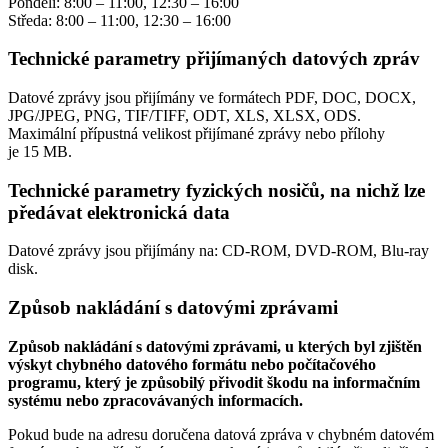
Pondělí: 8:00 – 11:00, 12:30 – 16:00
Středa: 8:00 – 11:00, 12:30 – 16:00
Technické parametry přijímaných datových zpráv
Datové zprávy jsou přijímány ve formátech
PDF, DOC, DOCX,
JPG/JPEG, PNG, TIF/TIFF, ODT, XLS, XLSX, ODS.
Maximální přípustná velikost přijímané zprávy nebo přílohy
je
15 MB
.
Technické parametry fyzických nosičů, na nichž lze
předávat elektronická data
Datové zprávy jsou přijímány na:
CD-ROM, DVD-ROM, Blu-ray
disk.
Způsob nakládání s datovými zprávami
Způsob nakládání s datovými zprávami, u kterých byl zjištěn
výskyt chybného datového formátu nebo počítačového
programu, který je způsobilý přivodit škodu na informačním
systému nebo zpracovávaných informacích.
Pokud bude na adresu doručena datová zpráva v chybném datovém