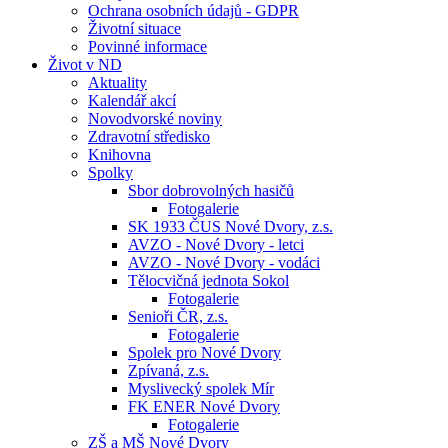
Ochrana osobních údajů - GDPR
Životní situace
Povinné informace
Život v ND
Aktuality
Kalendář akcí
Novodvorské noviny
Zdravotní středisko
Knihovna
Spolky
Sbor dobrovolných hasičů
Fotogalerie
SK 1933 ČUS Nové Dvory, z.s.
AVZO - Nové Dvory - letci
AVZO - Nové Dvory - vodáci
Tělocvičná jednota Sokol
Fotogalerie
Senioři ČR, z.s.
Fotogalerie
Spolek pro Nové Dvory
Zpívaná, z.s.
Myslivecký spolek Mír
FK ENER Nové Dvory
Fotogalerie
ZŠ a MŠ Nové Dvory