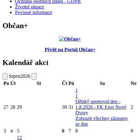
Ochrana osobních údajů - GDPR
Životní situace
Povinné informace
Občan+
Přejít na Portál Občan+
Kalendář akcí
Srpen
2026
Po
Út
St
Čt
Pá
So
Ne
1
1
Dětský sportovní den -
27
28
29
30
31
1.8.2026 - FK Ener Nové
2
Dvory
Zobrazit všechny záznamy
ze dne
3
4
5
6
7
8
9
12