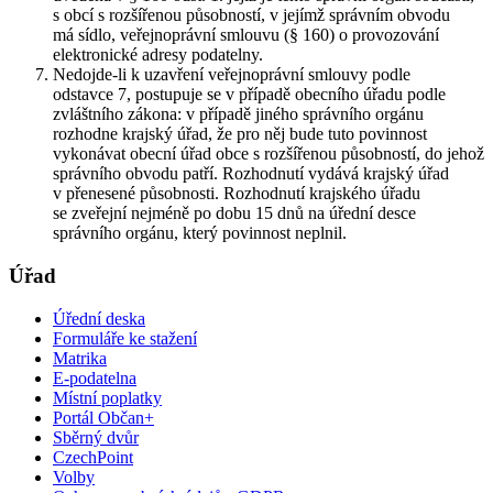
s obcí s rozšířenou působností, v jejímž správním obvodu
má sídlo, veřejnoprávní smlouvu (§ 160) o provozování
elektronické adresy podatelny.
Nedojde-li k uzavření veřejnoprávní smlouvy podle
odstavce 7, postupuje se v případě obecního úřadu podle
zvláštního zákona: v případě jiného správního orgánu
rozhodne krajský úřad, že pro něj bude tuto povinnost
vykonávat obecní úřad obce s rozšířenou působností, do jehož
správního obvodu patří. Rozhodnutí vydává krajský úřad
v přenesené působnosti. Rozhodnutí krajského úřadu
se zveřejní nejméně po dobu 15 dnů na úřední desce
správního orgánu, který povinnost neplnil.
Úřad
Úřední deska
Formuláře ke stažení
Matrika
E-podatelna
Místní poplatky
Portál Občan+
Sběrný dvůr
CzechPoint
Volby