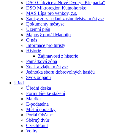
DSO Církvice a Nové Dvory "Klejnarka"
DSO Mikroregion Kutnohorsko
MAS Lípa pro venkov, z.s.
Zápisy ze zasedání zastupitelstva městyse
Dokumenty městyse
Územní plán
Mapový portál Mapotip
O nás
Informace pro turisty
Historie
Zajímavosti z historie
Památková zóna
Znak a vlajka městyse
Jednotka sboru dobrovolných hasičů
Svoz odpadu
Úřad
Úřední deska
Formuláře ke stažení
Matrika
E-podatelna
Místní poplatky
Portál Občan+
Sběrný dvůr
CzechPoint
Volby