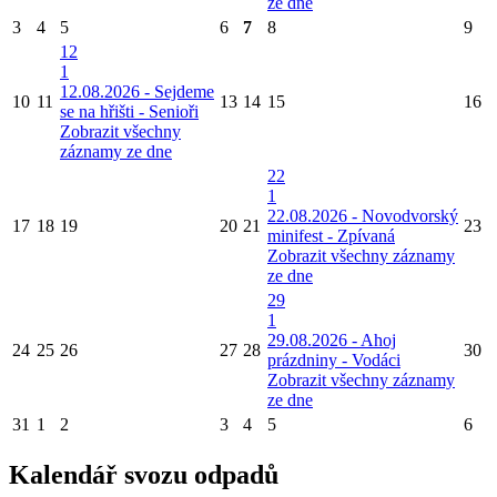
ze dne
3
4
5
6
7
8
9
12
1
12.08.2026 - Sejdeme
10
11
13
14
15
16
se na hřišti - Senioři
Zobrazit všechny
záznamy ze dne
22
1
22.08.2026 - Novodvorský
17
18
19
20
21
23
minifest - Zpívaná
Zobrazit všechny záznamy
ze dne
29
1
29.08.2026 - Ahoj
24
25
26
27
28
30
prázdniny - Vodáci
Zobrazit všechny záznamy
ze dne
31
1
2
3
4
5
6
Kalendář svozu odpadů