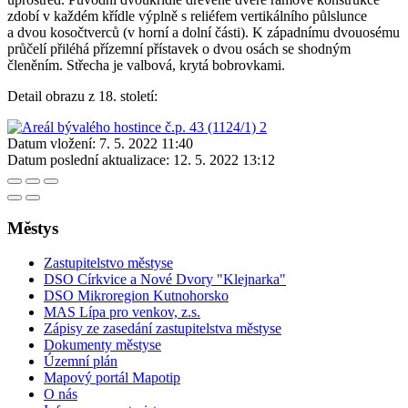
zdobí v každém křídle výplně s reliéfem vertikálního půlslunce
a dvou kosočtverců (v horní a dolní části). K západnímu dvouosému
průčelí přiléhá přízemní přístavek o dvou osách se shodným
členěním. Střecha je valbová, krytá bobrovkami.
Detail obrazu z 18. století:
Datum vložení:
7. 5. 2022 11:40
Datum poslední aktualizace:
12. 5. 2022 13:12
Městys
Zastupitelstvo městyse
DSO Církvice a Nové Dvory "Klejnarka"
DSO Mikroregion Kutnohorsko
MAS Lípa pro venkov, z.s.
Zápisy ze zasedání zastupitelstva městyse
Dokumenty městyse
Územní plán
Mapový portál Mapotip
O nás