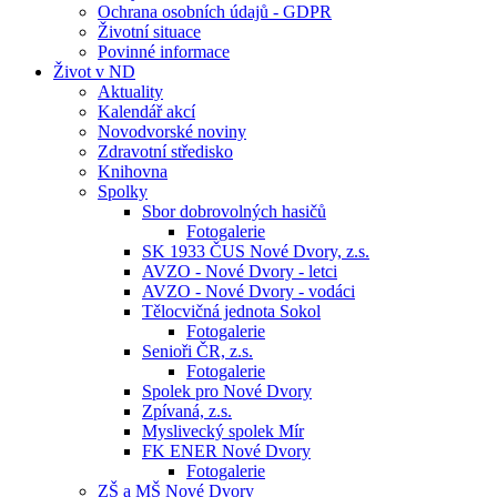
Ochrana osobních údajů - GDPR
Životní situace
Povinné informace
Život v ND
Aktuality
Kalendář akcí
Novodvorské noviny
Zdravotní středisko
Knihovna
Spolky
Sbor dobrovolných hasičů
Fotogalerie
SK 1933 ČUS Nové Dvory, z.s.
AVZO - Nové Dvory - letci
AVZO - Nové Dvory - vodáci
Tělocvičná jednota Sokol
Fotogalerie
Senioři ČR, z.s.
Fotogalerie
Spolek pro Nové Dvory
Zpívaná, z.s.
Myslivecký spolek Mír
FK ENER Nové Dvory
Fotogalerie
ZŠ a MŠ Nové Dvory