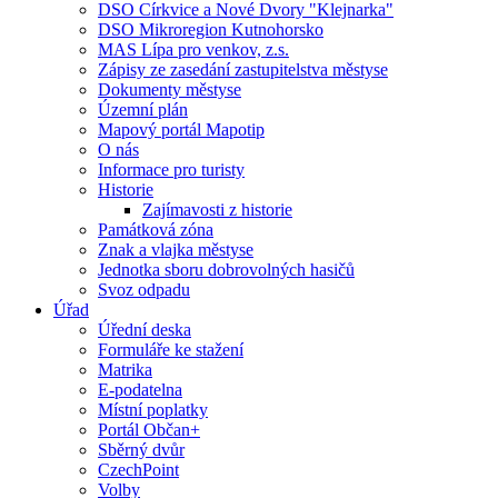
DSO Církvice a Nové Dvory "Klejnarka"
DSO Mikroregion Kutnohorsko
MAS Lípa pro venkov, z.s.
Zápisy ze zasedání zastupitelstva městyse
Dokumenty městyse
Územní plán
Mapový portál Mapotip
O nás
Informace pro turisty
Historie
Zajímavosti z historie
Památková zóna
Znak a vlajka městyse
Jednotka sboru dobrovolných hasičů
Svoz odpadu
Úřad
Úřední deska
Formuláře ke stažení
Matrika
E-podatelna
Místní poplatky
Portál Občan+
Sběrný dvůr
CzechPoint
Volby