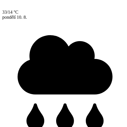
33/14 °C
pondělí
10. 8.