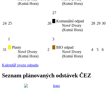
(Kutná Hora)
(Kutná Hora)
27
Komunální odpad
24
25
26
28
29
30
Nové Dvory
(Kutná Hora)
1
3
Plasty
BIO odpad
31
2
4
5
6
Nové Dvory
Nové Dvory
(Kutná Hora)
(Kutná Hora)
Kalendář svozu odpadu
Seznam plánovaných odstávek ČEZ