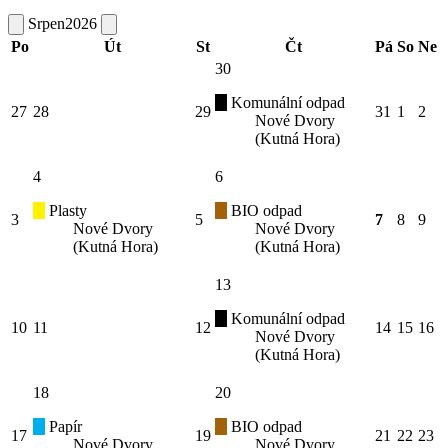
Srpen
2026
Po
Út
St
Čt
Pá
So
Ne
30
Komunální odpad
27
28
29
31
1
2
Nové Dvory
(Kutná Hora)
4
6
Plasty
BIO odpad
3
5
7
8
9
Nové Dvory
Nové Dvory
(Kutná Hora)
(Kutná Hora)
13
Komunální odpad
10
11
12
14
15
16
Nové Dvory
(Kutná Hora)
18
20
Papír
BIO odpad
17
19
21
22
23
Nové Dvory
Nové Dvory