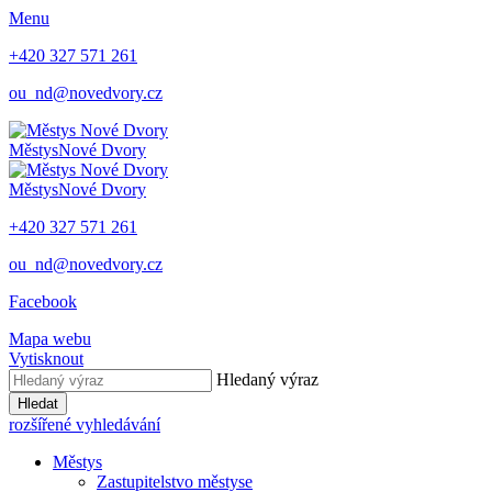
Menu
+420 327 571 261
ou_nd@novedvory.cz
Městys
Nové Dvory
Městys
Nové Dvory
+420 327 571 261
ou_nd@novedvory.cz
Facebook
Mapa webu
Vytisknout
Hledaný výraz
Hledat
rozšířené vyhledávání
Městys
Zastupitelstvo městyse