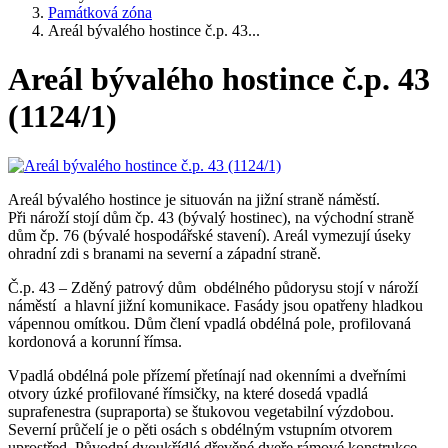
Památková zóna
Areál bývalého hostince č.p. 43...
Areál bývalého hostince č.p. 43
(1124/1)
Areál bývalého hostince je situován na jižní straně náměstí.
Při nároží stojí dům čp. 43 (bývalý hostinec), na východní straně
dům čp. 76 (bývalé hospodářské stavení). Areál vymezují úseky
ohradní zdi s branami na severní a západní straně.
Č.p. 43 – Zděný patrový dům obdélného půdorysu stojí v nároží
náměstí a hlavní jižní komunikace. Fasády jsou opatřeny hladkou
vápennou omítkou. Dům člení vpadlá obdélná pole, profilovaná
kordonová a korunní římsa.
Vpadlá obdélná pole přízemí přetínají nad okenními a dveřními
otvory úzké profilované římsičky, na které dosedá vpadlá
suprafenestra (supraporta) se štukovou vegetabilní výzdobou.
Severní průčelí je o pěti osách s obdélným vstupním otvorem
uprostřed. Původní dvoukřídlé dřevěné dveře rámové konstrukce