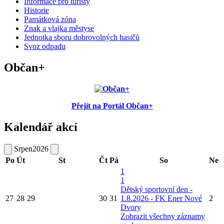
Informace pro turisty
Historie
Památková zóna
Znak a vlajka městyse
Jednotka sboru dobrovolných hasičů
Svoz odpadu
Občan+
Přejít na Portál Občan+
Kalendář akcí
Srpen
2026
Po
Út
St
Čt
Pá
So
Ne
1
1
Dětský sportovní den -
27
28
29
30
31
1.8.2026 - FK Ener Nové
2
Dvory
Zobrazit všechny záznamy