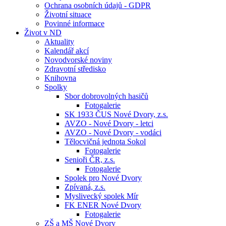
Ochrana osobních údajů - GDPR
Životní situace
Povinné informace
Život v ND
Aktuality
Kalendář akcí
Novodvorské noviny
Zdravotní středisko
Knihovna
Spolky
Sbor dobrovolných hasičů
Fotogalerie
SK 1933 ČUS Nové Dvory, z.s.
AVZO - Nové Dvory - letci
AVZO - Nové Dvory - vodáci
Tělocvičná jednota Sokol
Fotogalerie
Senioři ČR, z.s.
Fotogalerie
Spolek pro Nové Dvory
Zpívaná, z.s.
Myslivecký spolek Mír
FK ENER Nové Dvory
Fotogalerie
ZŠ a MŠ Nové Dvory