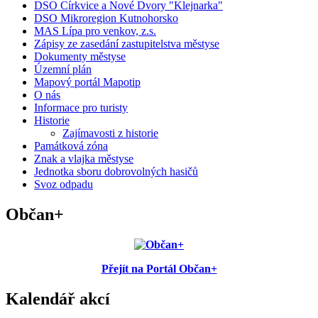
DSO Církvice a Nové Dvory "Klejnarka"
DSO Mikroregion Kutnohorsko
MAS Lípa pro venkov, z.s.
Zápisy ze zasedání zastupitelstva městyse
Dokumenty městyse
Územní plán
Mapový portál Mapotip
O nás
Informace pro turisty
Historie
Zajímavosti z historie
Památková zóna
Znak a vlajka městyse
Jednotka sboru dobrovolných hasičů
Svoz odpadu
Občan+
Přejít na Portál Občan+
Kalendář akcí