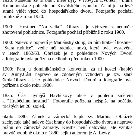
1920: Poslední ze tří bran, které byly v Nových Dvorech - brána
Kutnohorská z pohledu od Kovářského rybníku. Za ní je na levé
straně vidět vjezd do hospodářského dvoru. Fotografie pochází
přibližně z roku 1920.
1900: Hostinec "Na velké". Obrázek je výřezem z neuměle
zhotovené pohlednice. Fotografie pochází přibližně z roku 1900.
1900: Nalevo v popředí je Mariánský sloup, za ním hraběcí hostinec
"Stará radnice", vedle něj radnice nová, která byla vystavěna
v letech 1862/63. Obrázek je z pohlednice Nových Dvorů
a fotografie byla pořízena nedlouho před rokem 1900.
1900: Fara u dominikánského konventu, za ní kostel (kaple)
sv. Anny.Část napravo se zdobeným vchodem je tzv. stará
škola.Obrázek je z pohlednice Nových Dvorů a fotografie byla
pořízena okolo roku 1900.
1835: Část nynější Havlíčkovy ulice v pohledu směrem
k "Hraběcímu hostinci". Fotografie pořízená nejspíše na počátku
třicátých let 20. století.
okolo 1880: Zámek a zámecká kaple sv. Martina. Obrázek
zachycuje také nalevo část brány do hospodářského dvora a napravo
bránu do zámecké zahrady. Kresba není datována, ale vznikla
pravděpodobně okolo r. 1880. Jejím autorem je A. Lewy.