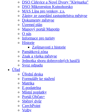
DSO Církvice a Nové Dvory "Klejnarka"
DSO Mikroregion Kutnohorsko
MAS Lípa pro venkov, z.s.
Zápisy ze zasedání zastupitelstva městyse
Dokumenty městyse
Územní plán
Mapový portál Mapotip
O nás
Informace pro turisty
Historie
Zajímavosti z historie
Památková zóna
Znak a vlajka městyse
Jednotka sboru dobrovolných hasičů
Svoz odpadu
Úřad
Úřední deska
Formuláře ke stažení
Matrika
E-podatelna
Místní poplatky
Portál Občan+
Sběrný dvůr
CzechPoint
Volby