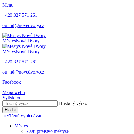
Menu
+420 327 571 261
ou_nd@novedvory.cz
Městys
Nové Dvory
Městys
Nové Dvory
+420 327 571 261
ou_nd@novedvory.cz
Facebook
Mapa webu
Vytisknout
Hledaný výraz
Hledat
rozšířené vyhledávání
Městys
Zastupitelstvo městyse