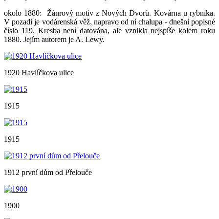
okolo 1880: Žánrový motiv z Nových Dvorů. Kovárna u rybníka.
V pozadí je vodárenská věž, napravo od ní chalupa - dnešní popisné
číslo 119. Kresba není datována, ale vznikla nejspíše kolem roku
1880. Jejím autorem je A. Lewy.
1920 Havlíčkova ulice
1915
1915
1912 první dům od Přelouče
1900