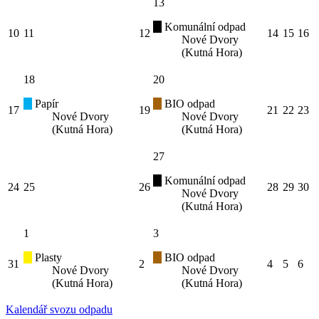
13
Komunální odpad
10
11
12
14
15
16
Nové Dvory
(Kutná Hora)
18
20
Papír
BIO odpad
17
19
21
22
23
Nové Dvory
Nové Dvory
(Kutná Hora)
(Kutná Hora)
27
Komunální odpad
24
25
26
28
29
30
Nové Dvory
(Kutná Hora)
1
3
Plasty
BIO odpad
31
2
4
5
6
Nové Dvory
Nové Dvory
(Kutná Hora)
(Kutná Hora)
Kalendář svozu odpadu