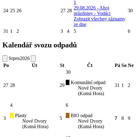
1
29.08.2026 - Ahoj
24
25
26
27
28
30
prázdniny - Vodáci
Zobrazit všechny záznamy
ze dne
31
1
2
3
4
5
6
Kalendář svozu odpadů
Srpen
2026
Po
Út
St
Čt
Pá
So
Ne
30
Komunální odpad
27
28
29
31
1
2
Nové Dvory
(Kutná Hora)
4
6
Plasty
BIO odpad
3
5
7
8
9
Nové Dvory
Nové Dvory
(Kutná Hora)
(Kutná Hora)