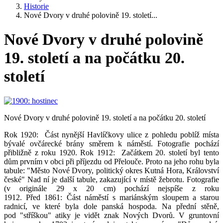
Historie
Nové Dvory v druhé polovině 19. století...
Nové Dvory v druhé polovině
19. století a na počátku 20.
století
Nové Dvory v druhé polovině 19. století a na počátku 20. století
Rok 1920: Část nynější Havlíčkovy ulice z pohledu poblíž místa
bývalé ovčárecké brány směrem k náměstí. Fotografie pochází
přibližně z roku 1920. Rok 1912: Začátkem 20. století byl tento
dům prvním v obci při příjezdu od Přelouče. Proto na jeho rohu byla
tabule: "Město Nové Dvory, politický okres Kutná Hora, Království
české" Nad ní je další tabule, zakazující v místě žebrotu. Fotografie
(v originále 29 x 20 cm) pochází nejspíše z roku
1912. Před 1861: Část náměstí s mariánským sloupem a starou
radnicí, ve které byla dole panská hospoda. Na přední stěně,
pod "stříškou" atiky je vidět znak Nových Dvorů. V gruntovní