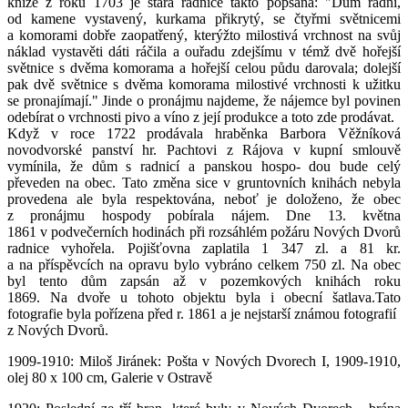
knize z roku 1703 je stará radnice takto popsána: "Dům radní,
od kamene vystavený, kurkama přikrytý, se čtyřmi světnicemi
a komorami dobře zaopatřený, kterýžto milostivá vrchnost na svůj
náklad vystavěti dáti ráčila a ouřadu zdejšímu v témž dvě hořejší
světnice s dvěma komorama a hořejší celou půdu darovala; dolejší
pak dvě světnice s dvěma komorama milostivé vrchnosti k užitku
se pronajímají." Jinde o pronájmu najdeme, že nájemce byl povinen
odebírat o vrchnosti pivo a víno z její produkce a toto zde prodávat.
Když v roce 1722 prodávala hraběnka Barbora Věžníková
novodvorské panství hr. Pachtovi z Rájova v kupní smlouvě
vymínila, že dům s radnicí a panskou hospo- dou bude celý
převeden na obec. Tato změna sice v gruntovních knihách nebyla
provedena ale byla respektována, neboť je doloženo, že obec
z pronájmu hospody pobírala nájem. Dne 13. května
1861 v podvečerních hodinách při rozsáhlém požáru Nových Dvorů
radnice vyhořela. Pojišťovna zaplatila 1 347 zl. a 81 kr.
a na příspěvcích na opravu bylo vybráno celkem 750 zl. Na obec
byl tento dům zapsán až v pozemkových knihách roku
1869. Na dvoře u tohoto objektu byla i obecní šatlava.Tato
fotografie byla pořízena před r. 1861 a je nejstarší známou fotografií
z Nových Dvorů.
1909-1910: Miloš Jiránek: Pošta v Nových Dvorech I, 1909-1910,
olej 80 x 100 cm, Galerie v Ostravě