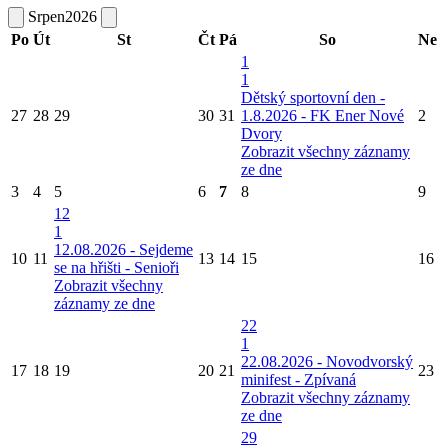
Srpen
2026
Po
Út
St
Čt
Pá
So
Ne
1
1
Dětský sportovní den -
27
28
29
30
31
1.8.2026 - FK Ener Nové
2
Dvory
Zobrazit všechny záznamy
ze dne
3
4
5
6
7
8
9
12
1
12.08.2026 - Sejdeme
10
11
13
14
15
16
se na hřišti - Senioři
Zobrazit všechny
záznamy ze dne
22
1
22.08.2026 - Novodvorský
17
18
19
20
21
23
minifest - Zpívaná
Zobrazit všechny záznamy
ze dne
29