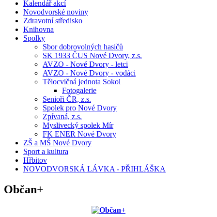
Kalendář akcí
Novodvorské noviny
Zdravotní středisko
Knihovna
Spolky
Sbor dobrovolných hasičů
SK 1933 ČUS Nové Dvory, z.s.
AVZO - Nové Dvory - letci
AVZO - Nové Dvory - vodáci
Tělocvičná jednota Sokol
Fotogalerie
Senioři ČR, z.s.
Spolek pro Nové Dvory
Zpívaná, z.s.
Myslivecký spolek Mír
FK ENER Nové Dvory
ZŠ a MŠ Nové Dvory
Sport a kultura
Hřbitov
NOVODVORSKÁ LÁVKA - PŘIHLÁŠKA
Občan+