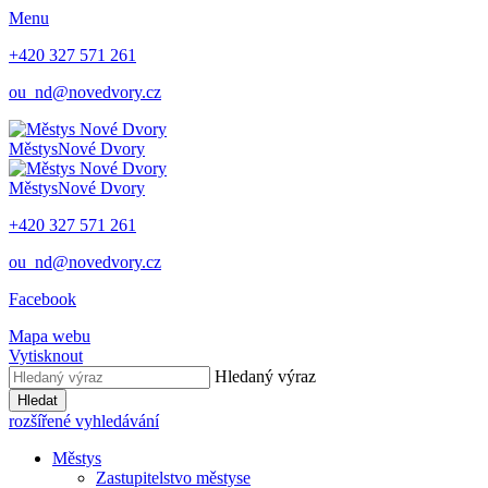
Menu
+420 327 571 261
ou_nd@novedvory.cz
Městys
Nové Dvory
Městys
Nové Dvory
+420 327 571 261
ou_nd@novedvory.cz
Facebook
Mapa webu
Vytisknout
Hledaný výraz
Hledat
rozšířené vyhledávání
Městys
Zastupitelstvo městyse