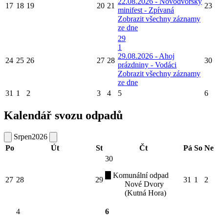
22.08.2026 - Novodvorský
17
18
19
20
21
23
minifest - Zpívaná
Zobrazit všechny záznamy
ze dne
29
1
29.08.2026 - Ahoj
24
25
26
27
28
30
prázdniny - Vodáci
Zobrazit všechny záznamy
ze dne
31
1
2
3
4
5
6
Kalendář svozu odpadů
Srpen
2026
Po
Út
St
Čt
Pá
So
Ne
30
Komunální odpad
27
28
29
31
1
2
Nové Dvory
(Kutná Hora)
4
6