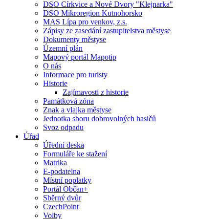
DSO Církvice a Nové Dvory "Klejnarka"
DSO Mikroregion Kutnohorsko
MAS Lípa pro venkov, z.s.
Zápisy ze zasedání zastupitelstva městyse
Dokumenty městyse
Územní plán
Mapový portál Mapotip
O nás
Informace pro turisty
Historie
Zajímavosti z historie
Památková zóna
Znak a vlajka městyse
Jednotka sboru dobrovolných hasičů
Svoz odpadu
Úřad
Úřední deska
Formuláře ke stažení
Matrika
E-podatelna
Místní poplatky
Portál Občan+
Sběrný dvůr
CzechPoint
Volby