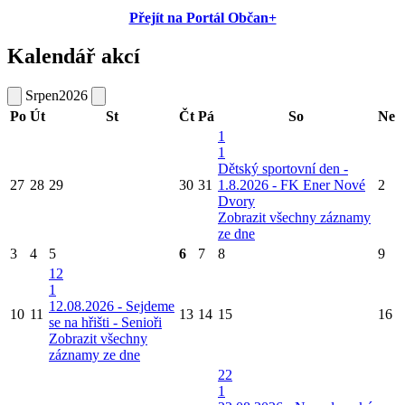
Přejít na Portál Občan+
Kalendář akcí
Srpen
2026
Po
Út
St
Čt
Pá
So
Ne
1
1
Dětský sportovní den -
27
28
29
30
31
1.8.2026 - FK Ener Nové
2
Dvory
Zobrazit všechny záznamy
ze dne
3
4
5
6
7
8
9
12
1
12.08.2026 - Sejdeme
10
11
13
14
15
16
se na hřišti - Senioři
Zobrazit všechny
záznamy ze dne
22
1