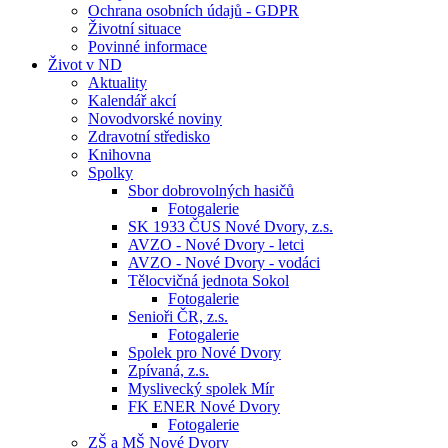
Ochrana osobních údajů - GDPR
Životní situace
Povinné informace
Život v ND
Aktuality
Kalendář akcí
Novodvorské noviny
Zdravotní středisko
Knihovna
Spolky
Sbor dobrovolných hasičů
Fotogalerie
SK 1933 ČUS Nové Dvory, z.s.
AVZO - Nové Dvory - letci
AVZO - Nové Dvory - vodáci
Tělocvičná jednota Sokol
Fotogalerie
Senioři ČR, z.s.
Fotogalerie
Spolek pro Nové Dvory
Zpívaná, z.s.
Myslivecký spolek Mír
FK ENER Nové Dvory
Fotogalerie
ZŠ a MŠ Nové Dvory