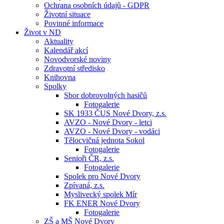
Ochrana osobních údajů - GDPR
Životní situace
Povinné informace
Život v ND
Aktuality
Kalendář akcí
Novodvorské noviny
Zdravotní středisko
Knihovna
Spolky
Sbor dobrovolných hasičů
Fotogalerie
SK 1933 ČUS Nové Dvory, z.s.
AVZO - Nové Dvory - letci
AVZO - Nové Dvory - vodáci
Tělocvičná jednota Sokol
Fotogalerie
Senioři ČR, z.s.
Fotogalerie
Spolek pro Nové Dvory
Zpívaná, z.s.
Myslivecký spolek Mír
FK ENER Nové Dvory
Fotogalerie
ZŠ a MŠ Nové Dvory