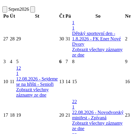
Srpen
2026
Po
Út
St
Čt
Pá
So
Ne
1
1
Dětský sportovní den -
27
28
29
30
31
1.8.2026 - FK Ener Nové
2
Dvory
Zobrazit všechny záznamy
ze dne
3
4
5
6
7
8
9
12
1
12.08.2026 - Sejdeme
10
11
13
14
15
16
se na hřišti - Senioři
Zobrazit všechny
záznamy ze dne
22
1
22.08.2026 - Novodvorský
17
18
19
20
21
23
minifest - Zpívaná
Zobrazit všechny záznamy
ze dne