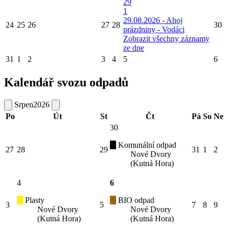
29
1
29.08.2026 - Ahoj
24
25
26
27
28
30
prázdniny - Vodáci
Zobrazit všechny záznamy
ze dne
31
1
2
3
4
5
6
Kalendář svozu odpadů
Srpen
2026
Po
Út
St
Čt
Pá
So
Ne
30
Komunální odpad
27
28
29
31
1
2
Nové Dvory
(Kutná Hora)
4
6
Plasty
BIO odpad
3
5
7
8
9
Nové Dvory
Nové Dvory
(Kutná Hora)
(Kutná Hora)