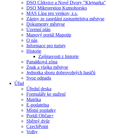
DSO Církvice a Nové Dvory "Klejnarka"
DSO Mikroregion Kutnohorsko
MAS Lípa pro venkov, z.s.
Zápisy ze zasedání zastupitelstva městyse
Dokumenty městyse
Územní plán
Mapový portál Mapotip
O nás
Informace pro turisty
Historie
Zajímavosti z historie
Památková zóna
Znak a vlajka městyse
Jednotka sboru dobrovolných hasičů
Svoz odpadu
Úřad
Úřední deska
Formuláře ke stažení
Matrika
E-podatelna
Místní poplatky
Portál Občan+
Sběrný dvůr
CzechPoint
Volby