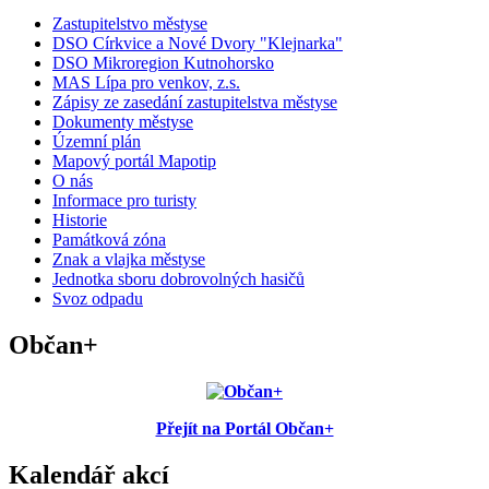
Zastupitelstvo městyse
DSO Církvice a Nové Dvory "Klejnarka"
DSO Mikroregion Kutnohorsko
MAS Lípa pro venkov, z.s.
Zápisy ze zasedání zastupitelstva městyse
Dokumenty městyse
Územní plán
Mapový portál Mapotip
O nás
Informace pro turisty
Historie
Památková zóna
Znak a vlajka městyse
Jednotka sboru dobrovolných hasičů
Svoz odpadu
Občan+
Přejít na Portál Občan+
Kalendář akcí