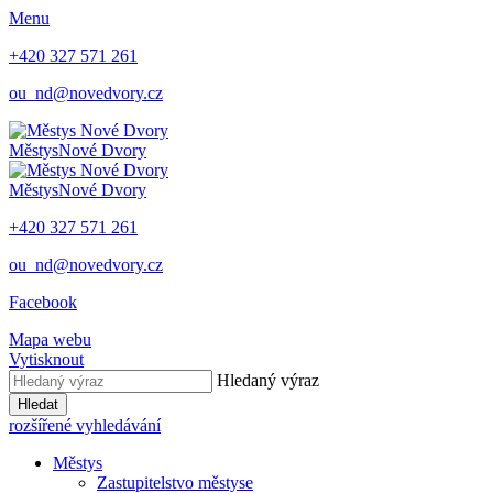
Menu
+420 327 571 261
ou_nd@novedvory.cz
Městys
Nové Dvory
Městys
Nové Dvory
+420 327 571 261
ou_nd@novedvory.cz
Facebook
Mapa webu
Vytisknout
Hledaný výraz
Hledat
rozšířené vyhledávání
Městys
Zastupitelstvo městyse