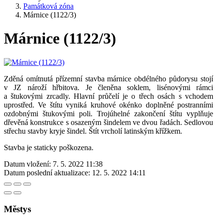
Památková zóna
Márnice (1122/3)
Márnice (1122/3)
Zděná omítnutá přízemní stavba márnice obdélného půdorysu stojí
v JZ nároží hřbitova. Je členěna soklem, lisénovými rámci
a štukovými zrcadly. Hlavní průčelí je o třech osách s vchodem
uprostřed. Ve štítu vyniká kruhové okénko doplněné postranními
ozdobnými štukovými poli. Trojúhelné zakončení štítu vyplňuje
dřevěná konstrukce s osazeným šindelem ve dvou řadách. Sedlovou
střechu stavby kryje šindel. Štít vrcholí latinským křížkem.
Stavba je staticky poškozena.
Datum vložení:
7. 5. 2022 11:38
Datum poslední aktualizace:
12. 5. 2022 14:11
Městys