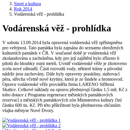
Sport a kultura
Rok 2014
Vodárenská věž - prohlídka
Vodárenská věž - prohlídka
V sobotu 13.09.2014 byla opravená vodárenská věž zpřístupněna
pro veřejnost. Tato památka byla zapsána do seznamu ohrožených
kulturních památek v ČR. V současné době je vodárenská věž
zkolaudována a zachráněna, kdy pro její zajištění bylo zřízeno 6
pilotů do hloubky osmi metrů. Uvnitř vodárenské věže je zhotoveno
zcela nové zábradlí. Části rozvodů vody, některé trámy a původní
nádrže jsou zachovány. Dále byly opraveny praskliny, stahovací
péra, střecha včetně nové krytiny, která je ze šindele a hromosvod.
Opravu vodárenské věže prováděla firma LARENO Stříbrná
Skalice. Celkové náklady na opravu představují částku 1,5 mil. Kč z
toho dotace z Programu regenerace městských památkových
rezervací a městských památkových zón Ministerstva kultury činí
částku 600 tis. Kč. Při této příležitosti byla představena občanům
vlajka městyse Nové Dvory.