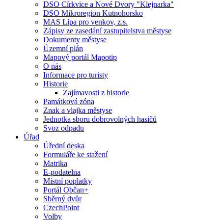
DSO Církvice a Nové Dvory "Klejnarka"
DSO Mikroregion Kutnohorsko
MAS Lípa pro venkov, z.s.
Zápisy ze zasedání zastupitelstva městyse
Dokumenty městyse
Územní plán
Mapový portál Mapotip
O nás
Informace pro turisty
Historie
Zajímavosti z historie
Památková zóna
Znak a vlajka městyse
Jednotka sboru dobrovolných hasičů
Svoz odpadu
Úřad
Úřední deska
Formuláře ke stažení
Matrika
E-podatelna
Místní poplatky
Portál Občan+
Sběrný dvůr
CzechPoint
Volby