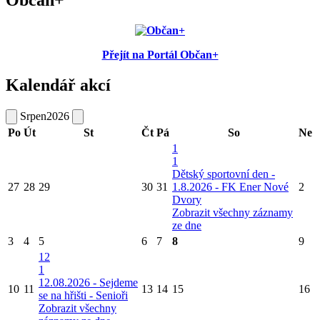
Občan+
Přejít na Portál Občan+
Kalendář akcí
Srpen
2026
Po
Út
St
Čt
Pá
So
Ne
1
1
Dětský sportovní den -
27
28
29
30
31
1.8.2026 - FK Ener Nové
2
Dvory
Zobrazit všechny záznamy
ze dne
3
4
5
6
7
8
9
12
1
12.08.2026 - Sejdeme
10
11
13
14
15
16
se na hřišti - Senioři
Zobrazit všechny