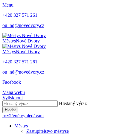
Menu
+420 327 571 261
ou_nd@novedvory.cz
Městys
Nové Dvory
Městys
Nové Dvory
+420 327 571 261
ou_nd@novedvory.cz
Facebook
Mapa webu
Vytisknout
Hledaný výraz
Hledat
rozšířené vyhledávání
Městys
Zastupitelstvo městyse