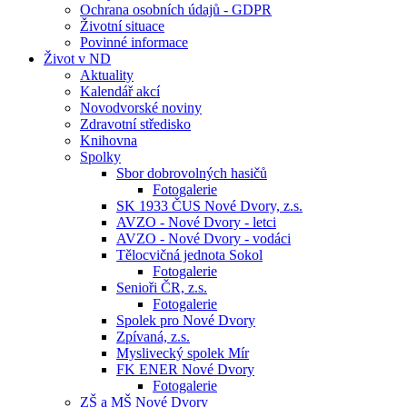
Ochrana osobních údajů - GDPR
Životní situace
Povinné informace
Život v ND
Aktuality
Kalendář akcí
Novodvorské noviny
Zdravotní středisko
Knihovna
Spolky
Sbor dobrovolných hasičů
Fotogalerie
SK 1933 ČUS Nové Dvory, z.s.
AVZO - Nové Dvory - letci
AVZO - Nové Dvory - vodáci
Tělocvičná jednota Sokol
Fotogalerie
Senioři ČR, z.s.
Fotogalerie
Spolek pro Nové Dvory
Zpívaná, z.s.
Myslivecký spolek Mír
FK ENER Nové Dvory
Fotogalerie
ZŠ a MŠ Nové Dvory