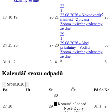
záznamy ze dne
22
1
22.08.2026 - Novodvorský
17
18
19
20
21
23
minifest - Zpívaná
Zobrazit všechny záznamy
ze dne
29
1
29.08.2026 - Ahoj
24
25
26
27
28
30
prázdniny - Vodáci
Zobrazit všechny záznamy
ze dne
31
1
2
3
4
5
6
Kalendář svozu odpadů
Srpen
2026
Po
Út
St
Čt
Pá
So
Ne
30
Komunální odpad
27
28
29
31
1
2
Nové Dvory