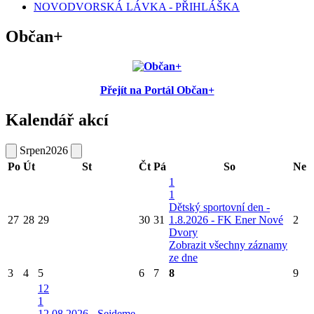
NOVODVORSKÁ LÁVKA - PŘIHLÁŠKA
Občan+
Přejít na Portál Občan+
Kalendář akcí
Srpen
2026
Po
Út
St
Čt
Pá
So
Ne
1
1
Dětský sportovní den -
27
28
29
30
31
1.8.2026 - FK Ener Nové
2
Dvory
Zobrazit všechny záznamy
ze dne
3
4
5
6
7
8
9
12
1
12.08.2026 - Sejdeme