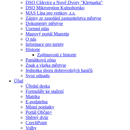
DSO Církvice a Nové Dvory "Klejnarka"
DSO Mikroregion Kutnohorsko
MAS Lípa pro venkov, z.s.
Zápisy ze zasedání zastupitelstva městyse
Dokumenty městyse
Územní plán
Mapový portál Mapotip
O nás
Informace pro turisty
Historie
Zajímavosti z historie
Památková zóna
Znak a vlajka městyse
Jednotka sboru dobrovolných hasičů
Svoz odpadu
Úřad
Úřední deska
Formuláře ke stažení
Matrika
E-podatelna
Místní poplatky
Portál Občan+
Sběrný dvůr
CzechPoint
Volby