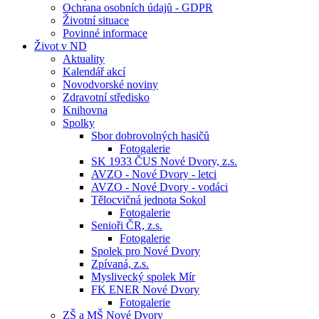
Ochrana osobních údajů - GDPR
Životní situace
Povinné informace
Život v ND
Aktuality
Kalendář akcí
Novodvorské noviny
Zdravotní středisko
Knihovna
Spolky
Sbor dobrovolných hasičů
Fotogalerie
SK 1933 ČUS Nové Dvory, z.s.
AVZO - Nové Dvory - letci
AVZO - Nové Dvory - vodáci
Tělocvičná jednota Sokol
Fotogalerie
Senioři ČR, z.s.
Fotogalerie
Spolek pro Nové Dvory
Zpívaná, z.s.
Myslivecký spolek Mír
FK ENER Nové Dvory
Fotogalerie
ZŠ a MŠ Nové Dvory