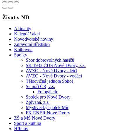
Život v ND
Aktuality
Kalendář akcí
Novodvorské noviny
Zdravotní středisko
Knihovna
Spolky
Sbor dobrovolných hasičů
SK 1933 ČUS Nové Dvory, z.s.
AVZO - Nové Dvory - letci
AVZO - Nové Dvory - vodáci
Tělocvičná jednota Sokol
Senioři ČR, z.s.
Fotogalerie
Spolek pro Nové Dvory
Zpívaná, z.s.
Myslivecký spolek Mír
FK ENER Nové Dvory
ZŠ a MŠ Nové Dvory
Sport a kultura
Hřbitov