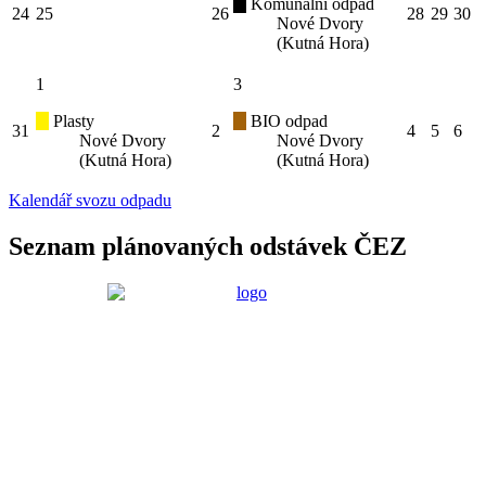
Komunální odpad
24
25
26
28
29
30
Nové Dvory
(Kutná Hora)
1
3
Plasty
BIO odpad
31
2
4
5
6
Nové Dvory
Nové Dvory
(Kutná Hora)
(Kutná Hora)
Kalendář svozu odpadu
Seznam plánovaných odstávek ČEZ