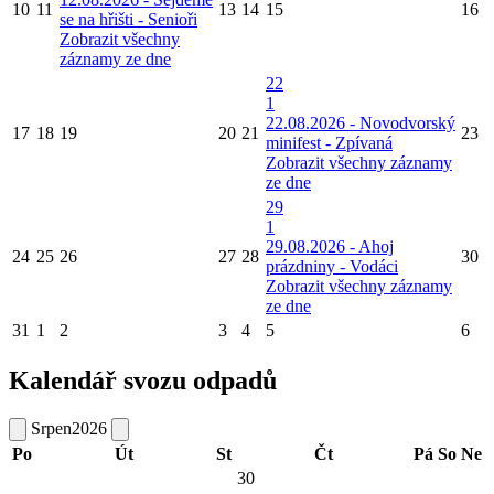
10
11
13
14
15
16
se na hřišti - Senioři
Zobrazit všechny
záznamy ze dne
22
1
22.08.2026 - Novodvorský
17
18
19
20
21
23
minifest - Zpívaná
Zobrazit všechny záznamy
ze dne
29
1
29.08.2026 - Ahoj
24
25
26
27
28
30
prázdniny - Vodáci
Zobrazit všechny záznamy
ze dne
31
1
2
3
4
5
6
Kalendář svozu odpadů
Srpen
2026
Po
Út
St
Čt
Pá
So
Ne
30