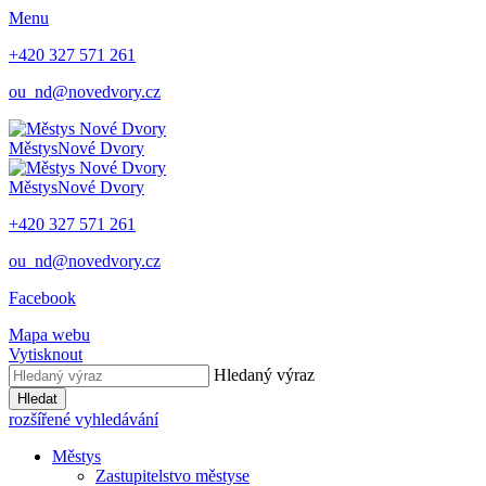
Menu
+420 327 571 261
ou_nd@novedvory.cz
Městys
Nové Dvory
Městys
Nové Dvory
+420 327 571 261
ou_nd@novedvory.cz
Facebook
Mapa webu
Vytisknout
Hledaný výraz
Hledat
rozšířené vyhledávání
Městys
Zastupitelstvo městyse