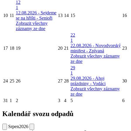
12
1
12.08.2026 - Sejdeme
10
11
13
14
15
16
se na hřišti - Senioři
Zobrazit všechny
záznamy ze dne
22
1
22.08.2026 - Novodvorský
17
18
19
20
21
23
minifest - Zpívaná
Zobrazit všechny záznamy
ze dne
29
1
29.08.2026 - Ahoj
24
25
26
27
28
30
prázdniny - Vodáci
Zobrazit všechny záznamy
ze dne
31
1
2
3
4
5
6
Kalendář svozu odpadů
Srpen
2026