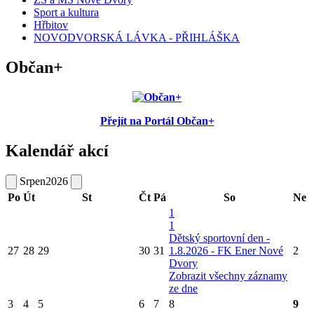
Sport a kultura
Hřbitov
NOVODVORSKÁ LÁVKA - PŘIHLÁŠKA
Občan+
Přejít na Portál Občan+
Kalendář akcí
Srpen
2026
Po
Út
St
Čt
Pá
So
Ne
1
1
Dětský sportovní den -
27
28
29
30
31
1.8.2026 - FK Ener Nové
2
Dvory
Zobrazit všechny záznamy
ze dne
3
4
5
6
7
8
9