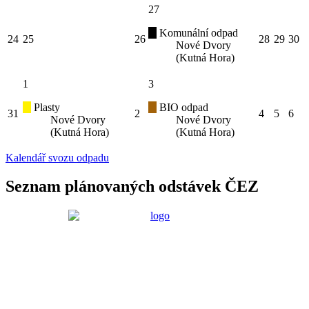
27
Komunální odpad
24
25
26
28
29
30
Nové Dvory
(Kutná Hora)
1
3
Plasty
BIO odpad
31
2
4
5
6
Nové Dvory
Nové Dvory
(Kutná Hora)
(Kutná Hora)
Kalendář svozu odpadu
Seznam plánovaných odstávek ČEZ