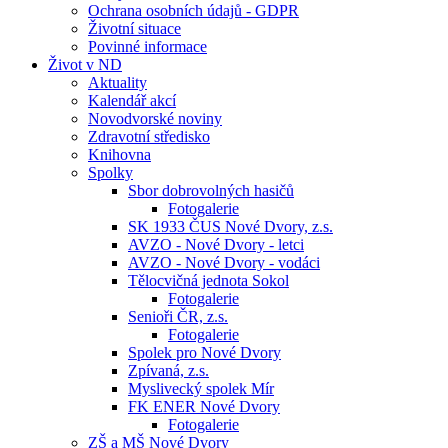
Ochrana osobních údajů - GDPR
Životní situace
Povinné informace
Život v ND
Aktuality
Kalendář akcí
Novodvorské noviny
Zdravotní středisko
Knihovna
Spolky
Sbor dobrovolných hasičů
Fotogalerie
SK 1933 ČUS Nové Dvory, z.s.
AVZO - Nové Dvory - letci
AVZO - Nové Dvory - vodáci
Tělocvičná jednota Sokol
Fotogalerie
Senioři ČR, z.s.
Fotogalerie
Spolek pro Nové Dvory
Zpívaná, z.s.
Myslivecký spolek Mír
FK ENER Nové Dvory
Fotogalerie
ZŠ a MŠ Nové Dvory