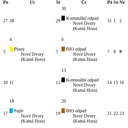
Po
Út
St
Čt
Pá
So
Ne
30
Komunální odpad
27
28
29
31
1
2
Nové Dvory
(Kutná Hora)
4
6
Plasty
BIO odpad
3
5
7
8
9
Nové Dvory
Nové Dvory
(Kutná Hora)
(Kutná Hora)
13
Komunální odpad
10
11
12
14
15
16
Nové Dvory
(Kutná Hora)
18
20
Papír
BIO odpad
17
19
21
22
23
Nové Dvory
Nové Dvory
(Kutná Hora)
(Kutná Hora)