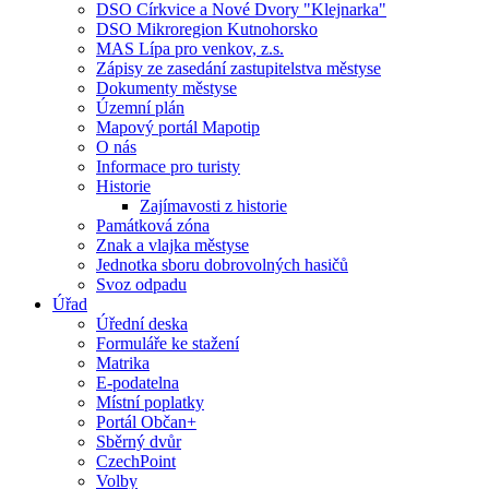
DSO Církvice a Nové Dvory "Klejnarka"
DSO Mikroregion Kutnohorsko
MAS Lípa pro venkov, z.s.
Zápisy ze zasedání zastupitelstva městyse
Dokumenty městyse
Územní plán
Mapový portál Mapotip
O nás
Informace pro turisty
Historie
Zajímavosti z historie
Památková zóna
Znak a vlajka městyse
Jednotka sboru dobrovolných hasičů
Svoz odpadu
Úřad
Úřední deska
Formuláře ke stažení
Matrika
E-podatelna
Místní poplatky
Portál Občan+
Sběrný dvůr
CzechPoint
Volby