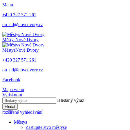
Menu
+420 327 571 261
ou_nd@novedvory.cz
Městys
Nové Dvory
Městys
Nové Dvory
+420 327 571 261
ou_nd@novedvory.cz
Facebook
Mapa webu
Vytisknout
Hledaný výraz
Hledat
rozšířené vyhledávání
Městys
Zastupitelstvo městyse